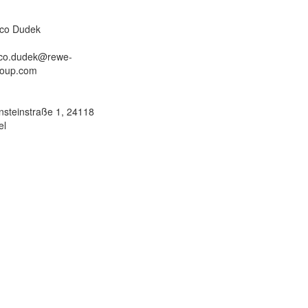
ico Dudek
ico.dudek@rewe-
roup.com
nsteinstraße 1, 24118
el