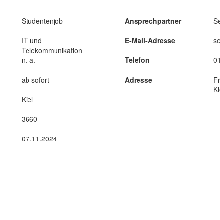
Studentenjob
Ansprechpartner
S
IT und
E-Mail-Adresse
s
Telekommunikation
n. a.
Telefon
0
ab sofort
Adresse
Fr
Ki
Kiel
3660
07.11.2024