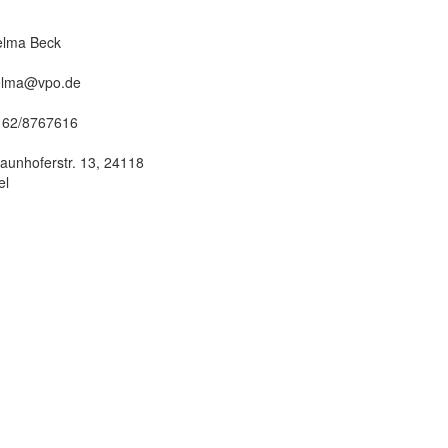
elma Beck
elma@vpo.de
162/8767616
aunhoferstr. 13, 24118
el