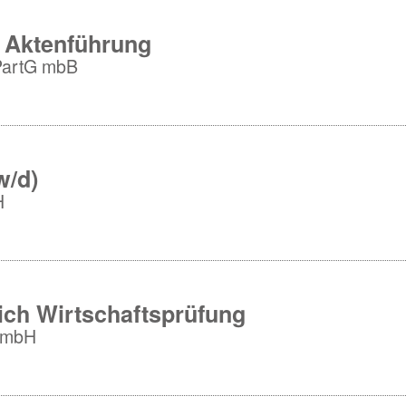
e Aktenführung
PartG mbB
w/d)
H
ich Wirtschaftsprüfung
 GmbH