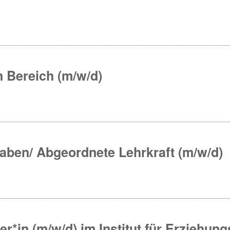
 Bereich (m/w/d)
gaben/ Abgeordnete Lehrkraft (m/w/d)
er*in (m/w/d) im Institut für Erziehu