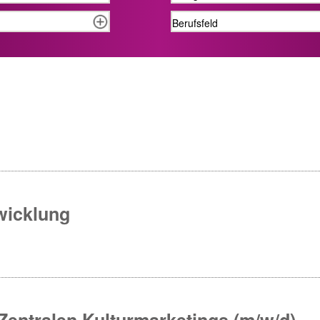
wicklung
 Zentralen Kulturmarketings (m/w/d)